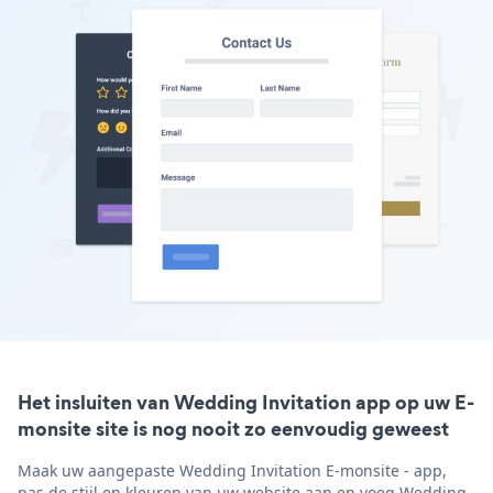
Het insluiten van Wedding Invitation app op uw E-
monsite site is nog nooit zo eenvoudig geweest
Maak uw aangepaste Wedding Invitation E-monsite - app,
pas de stijl en kleuren van uw website aan en voeg Wedding