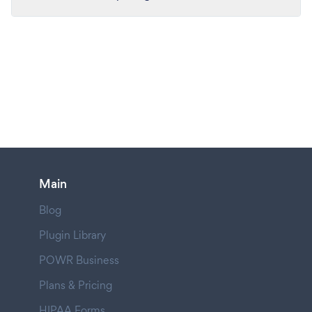
Main
Blog
Plugin Library
POWR Business
Plans & Pricing
HIPAA Forms