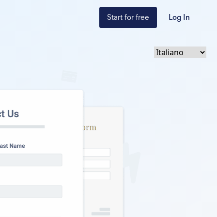
Start for free
Log In