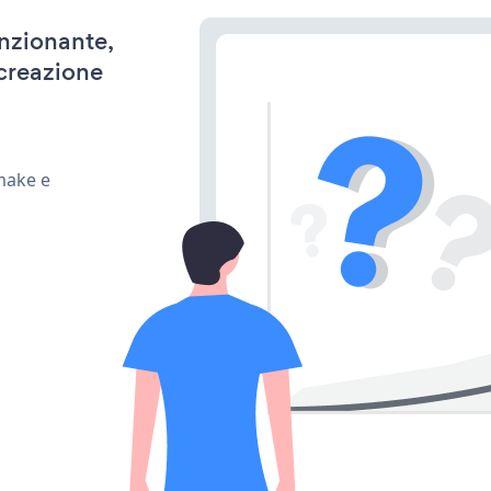
unzionante,
 creazione
make e