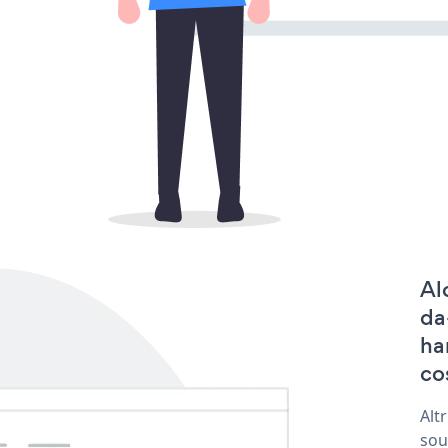
Al
da
ha
co
Alt
sou