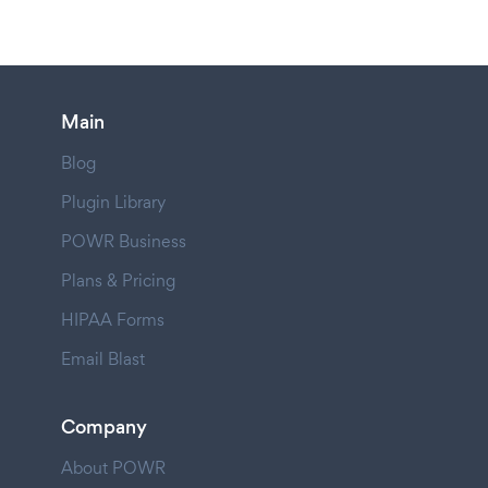
Main
Blog
Plugin Library
POWR Business
Plans & Pricing
HIPAA Forms
Email Blast
Company
About POWR