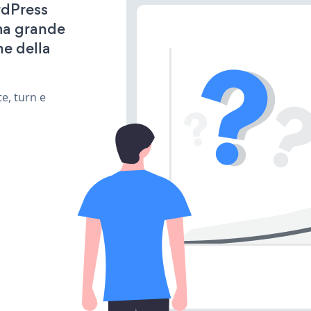
rdPress
ima grande
ne della
e, turn e