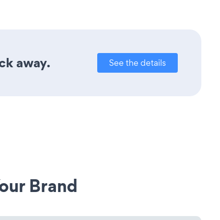
ick away.
See the details
our Brand