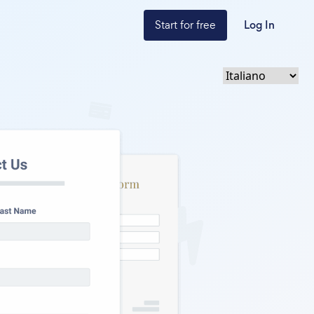
Start for free
Log In