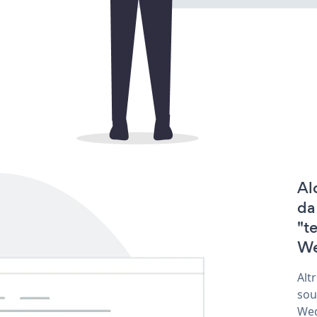
Al
da
"t
We
Alt
sou
Wed