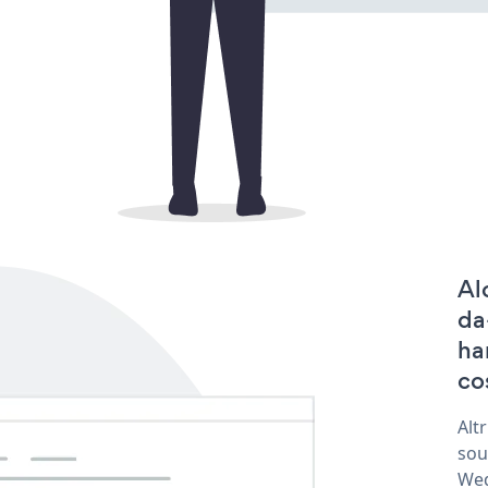
Al
da
ha
co
Alt
sou
Wed