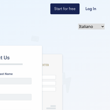
Start for free
Log In