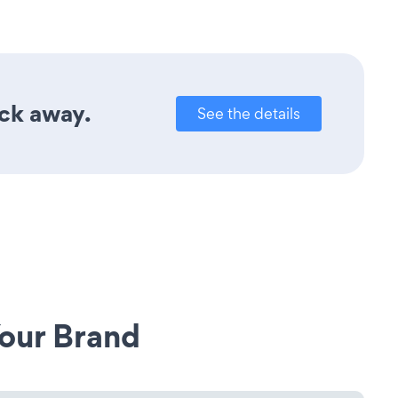
ick away.
See the details
our Brand