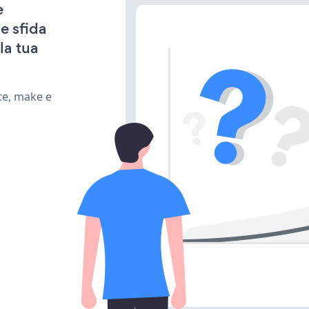
e
e sfida
la tua
te, make e