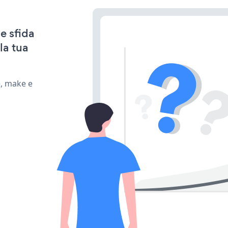
e sfida
la tua
e, make e