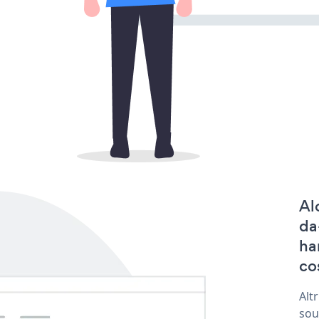
Al
da
ha
co
Alt
sou