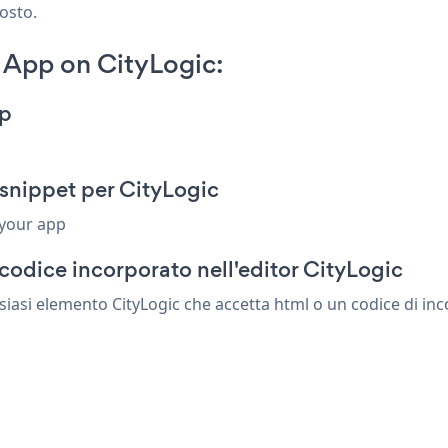
posto.
 App on CityLogic:
pp
snippet per CityLogic
 your app
codice incorporato nell'editor CityLogic
iasi elemento CityLogic che accetta html o un codice di inco