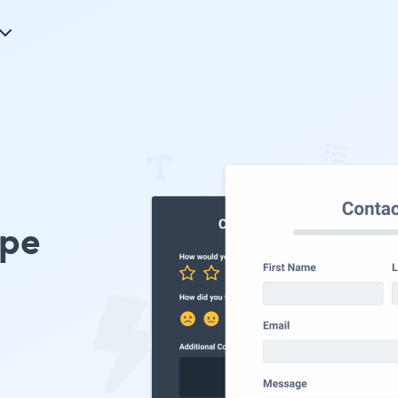
ype
e