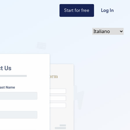
Start for free
Log In