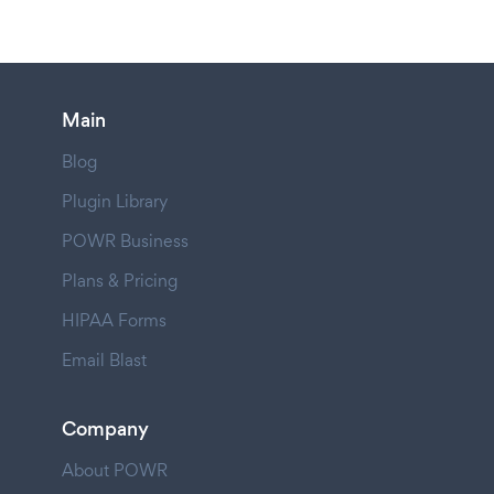
Main
Blog
Plugin Library
POWR Business
Plans & Pricing
HIPAA Forms
Email Blast
Company
About POWR