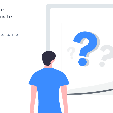
ur
bsite.
te, turn e