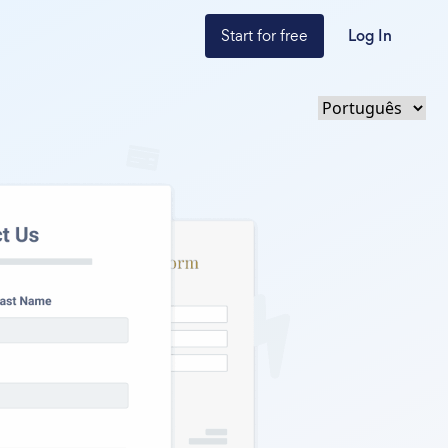
Start for free
Log In