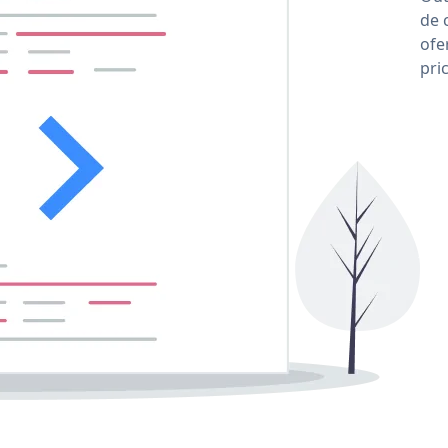
de 
ofe
pri