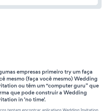
gumas empresas primeiro try um faça
cê mesmo (faça você mesmo) Wedding
vitation ou têm um “computer guru” que
irma que pode construir a Wedding
itation in 'no time'.
ros tentam encontrar aplicativos Wedding Invitation