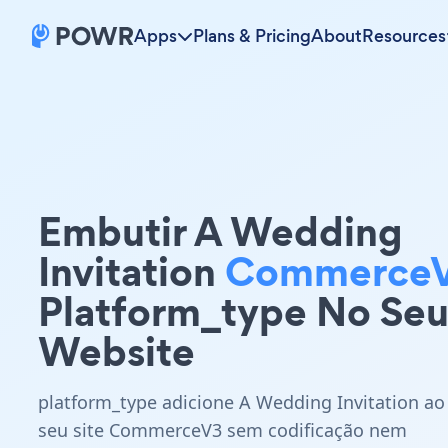
Apps
Plans & Pricing
About
Resources
Embutir A Wedding
Invitation
Commerce
Platform_type No Se
Website
platform_type adicione A Wedding Invitation ao
seu site CommerceV3 sem codificação nem