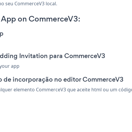
 no seu CommerceV3 local.
n App on CommerceV3:
pp
edding Invitation para CommerceV3
 your app
go de incorporação no editor CommerceV3
lquer elemento CommerceV3 que aceite html ou um código d