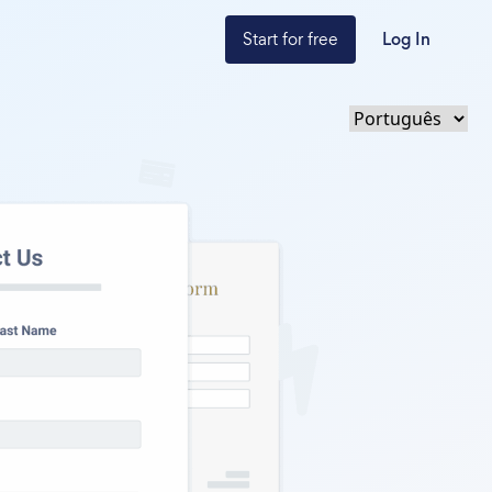
Start for free
Log In