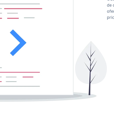
de 
ofe
pri