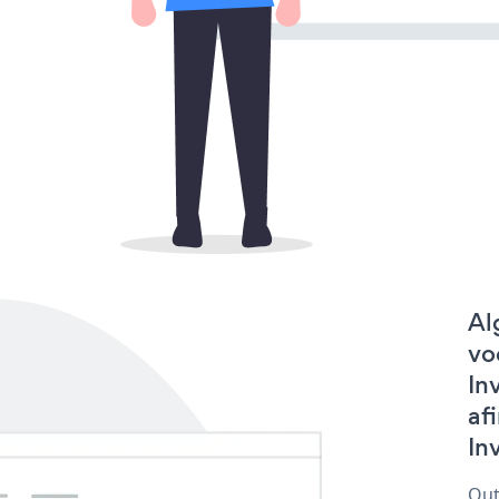
Al
vo
In
af
Inv
Out