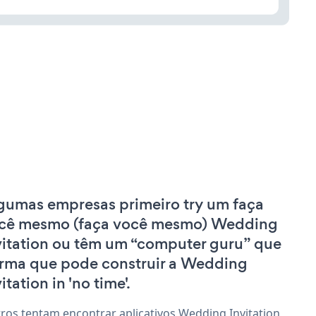
gumas empresas primeiro try um faça
cê mesmo (faça você mesmo) Wedding
vitation ou têm um “computer guru” que
irma que pode construir a Wedding
itation in 'no time'.
ros tentam encontrar aplicativos Wedding Invitation