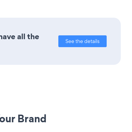
ave all the
See the details
our Brand