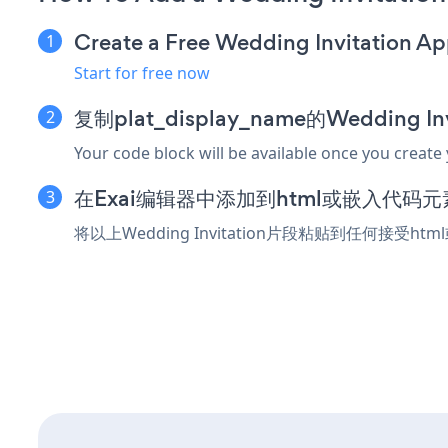
Create a Free Wedding Invitation A
Start for free now
复制plat_display_name的Wedding I
Your code block will be available once you create
在Exai编辑器中添加到html或嵌入代码元
将以上Wedding Invitation片段粘贴到任何接受h