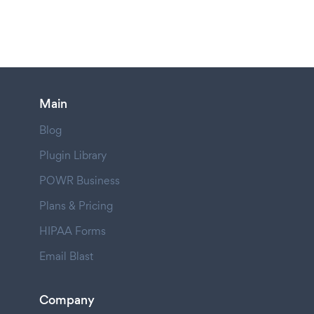
Main
Blog
Plugin Library
POWR Business
Plans & Pricing
HIPAA Forms
Email Blast
Company