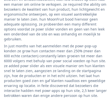
een manier om online te verkopen. ze required the ability om
bezoekers de kwaliteit van hun product, hun lichtgewicht en
ergonomische ontwerpen, op een visueel aantrekkelijke
manier te laten zien. hun MoonFruit bood hiervoor geen
adequate oplossing. ze probeerden een many different
options voordat ze powr slider vonden en geen van hen leek
een onderdeel van de site en was onhandig en moeilijk te
gebruiken.
In just months van het aanmelden met de powr-pop-up
konden ze grow hun contacten meer dan 250% (meer dan
600 echte contacten) constantly laten groeien tot meer dan
6000 volgers met behulp van powr social voeden op hun site.
ze added powr slider als een visuele manier om hun klanten
snel te laten zien, aangezien ze landing on de startpagina
zijn, hoe de producten er in het echt uitzien. het laat hun
producten goed zien en gaf klanten naadloos een geweldige
ervaring op locatie. in feite discovered dat bezoekers die
interactie hadden met powr-apps op hun site, 2,5 keer langer
betrokken waren dan enige andere persoon op hun site.