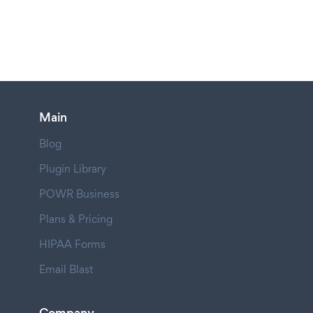
Main
Blog
Plugin Library
POWR Business
Plans & Pricing
HIPAA Forms
Email Blast
Company