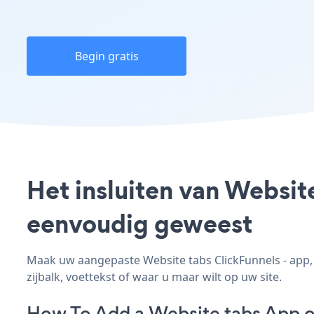
Begin gratis
Het insluiten van Website
eenvoudig geweest
Maak uw aangepaste Website tabs ClickFunnels - app, p
zijbalk, voettekst of waar u maar wilt op uw site.
How To Add a Website tabs App o