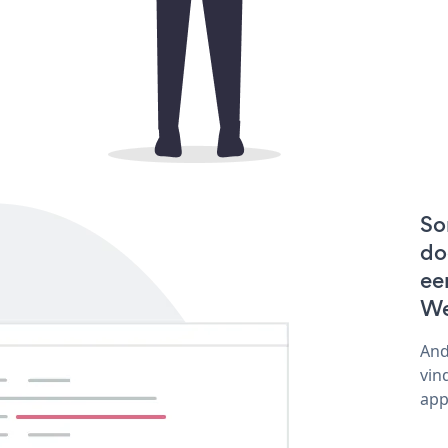
So
do
ee
We
And
vin
app