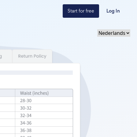
Start for free
Log In