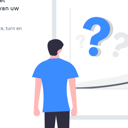
et
van uw
e, turn en