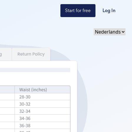
Start for free
Log In