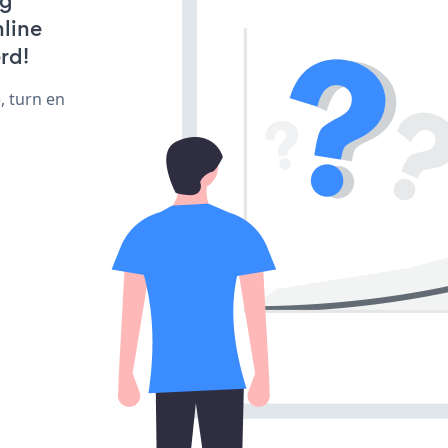
ng
line
rd!
, turn en