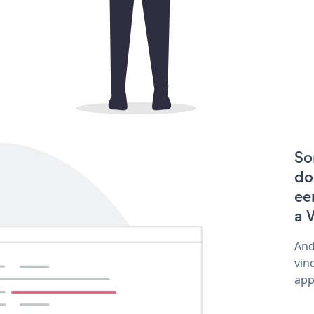
So
do
ee
a 
And
vin
app