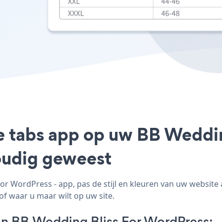
te tabs app op uw BB Weddi
voudig geweest
r WordPress - app, pas de stijl en kleuren van uw websit
 of waar u maar wilt op uw site.
n BB Wedding Bliss For WordPress: