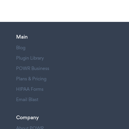
Main
Blog
Plugin Library
POWR Business
Plans & Pricing
HIPAA Forms
Email Blast
Company
About POWR