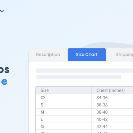
bs
me