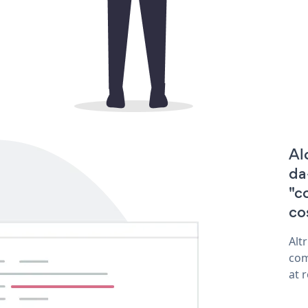
Al
da
"c
co
Alt
com
at 