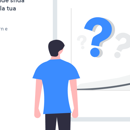
nde sfida
la tua
rn e