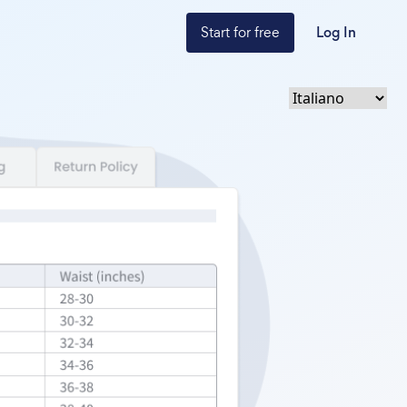
Start for free
Log In