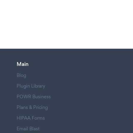
Main
Blog
Plugin Library
POWR Business
Plans & Pricing
HIPAA Forms
Email Blast