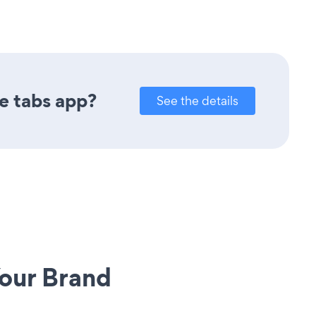
e tabs app?
See the details
our Brand