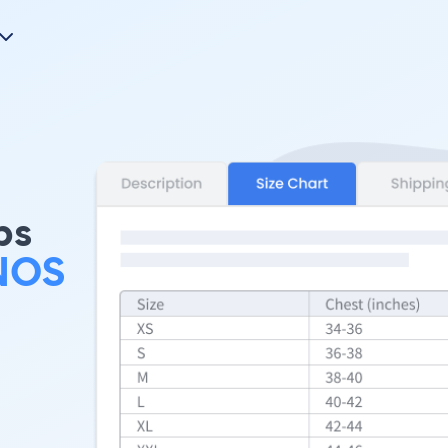
bs
NOS