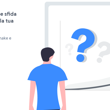
e sfida
la tua
make e