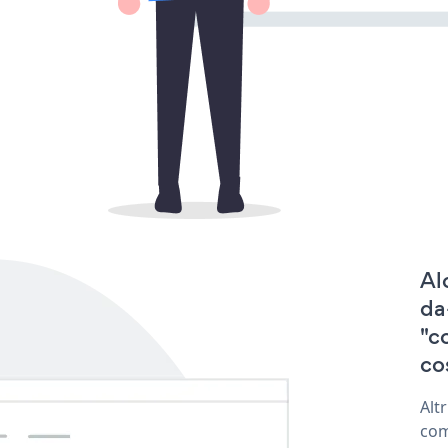
Al
da
"c
co
Alt
com