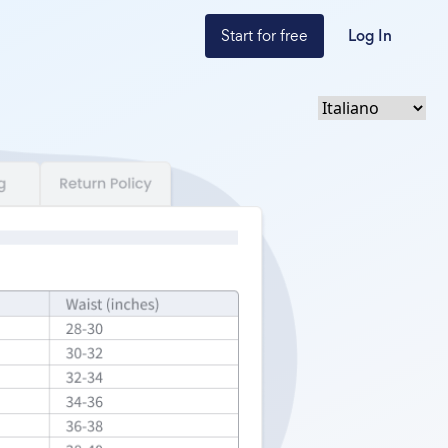
Start for free
Log In