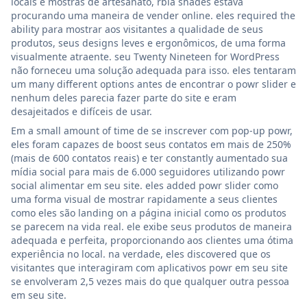
locais e mostras de artesanato, rbia shades estava
procurando uma maneira de vender online. eles required the
ability para mostrar aos visitantes a qualidade de seus
produtos, seus designs leves e ergonômicos, de uma forma
visualmente atraente. seu Twenty Nineteen for WordPress
não forneceu uma solução adequada para isso. eles tentaram
um many different options antes de encontrar o powr slider e
nenhum deles parecia fazer parte do site e eram
desajeitados e difíceis de usar.
Em a small amount of time de se inscrever com pop-up powr,
eles foram capazes de boost seus contatos em mais de 250%
(mais de 600 contatos reais) e ter constantly aumentado sua
mídia social para mais de 6.000 seguidores utilizando powr
social alimentar em seu site. eles added powr slider como
uma forma visual de mostrar rapidamente a seus clientes
como eles são landing on a página inicial como os produtos
se parecem na vida real. ele exibe seus produtos de maneira
adequada e perfeita, proporcionando aos clientes uma ótima
experiência no local. na verdade, eles discovered que os
visitantes que interagiram com aplicativos powr em seu site
se envolveram 2,5 vezes mais do que qualquer outra pessoa
em seu site.