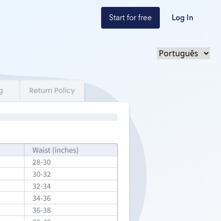
Start for free
Log In