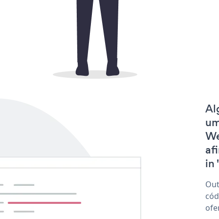
Al
um
We
af
in 
Out
cód
ofe