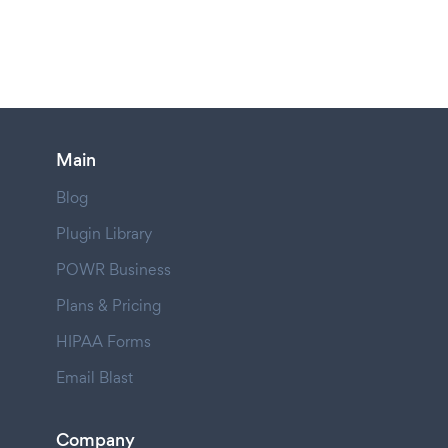
Main
Blog
Plugin Library
POWR Business
Plans & Pricing
HIPAA Forms
Email Blast
Company