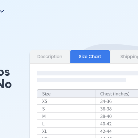
bs
No
.