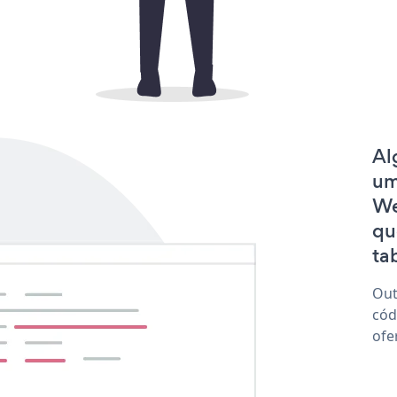
Al
um
We
qu
tab
Out
cód
ofe