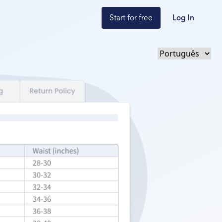
Start for free
Log In