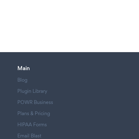
Main
Blog
Plugin Library
POWR Business
Plans & Pricing
HIPAA Forms
Email Blast