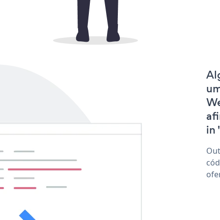
Al
um
We
af
in 
Out
cód
ofe