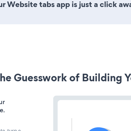
r Website tabs app is just a click aw
he Guesswork of Building Y
ur
e.
te, turn e