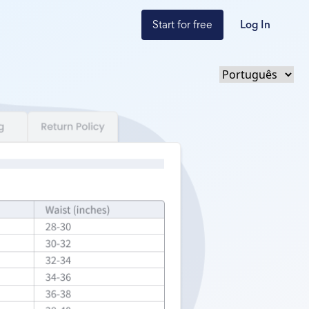
Start for free
Log In