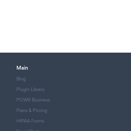
Main
Blog
Plugin Library
POWR Business
Plans & Pricing
HIPAA Forms