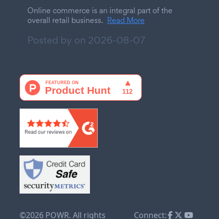
Online commerce is an integral part of the
overall retail business.
Read More
Posted by on
2026-08-07
©2026 POWR. All rights
Connect: