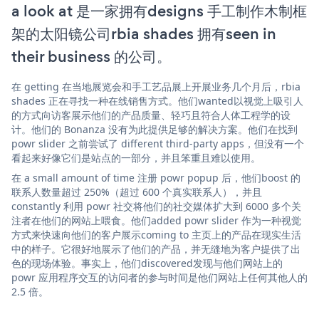
a look at 是一家拥有designs 手工制作木制框
架的太阳镜公司rbia shades 拥有seen in
their business 的公司。
在 getting 在当地展览会和手工艺品展上开展业务几个月后，rbia
shades 正在寻找一种在线销售方式。他们wanted以视觉上吸引人
的方式向访客展示他们的产品质量、轻巧且符合人体工程学的设
计。他们的 Bonanza 没有为此提供足够的解决方案。他们在找到
powr slider 之前尝试了 different third-party apps，但没有一个
看起来好像它们是站点的一部分，并且笨重且难以使用。
在 a small amount of time 注册 powr popup 后，他们boost 的
联系人数量超过 250%（超过 600 个真实联系人），并且
constantly 利用 powr 社交将他们的社交媒体扩大到 6000 多个关
注者在他们的网站上喂食。他们added powr slider 作为一种视觉
方式来快速向他们的客户展示coming to 主页上的产品在现实生活
中的样子。它很好地展示了他们的产品，并无缝地为客户提供了出
色的现场体验。事实上，他们discovered发现与他们网站上的
powr 应用程序交互的访问者的参与时间是他们网站上任何其他人的
2.5 倍。