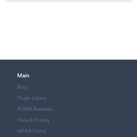
Main
Blog
Plugin Library
POWR Business
Plans & Pricing
HIPAA Forms