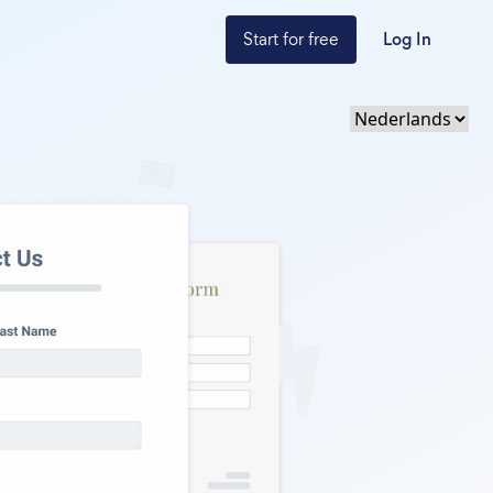
Start for free
Log In