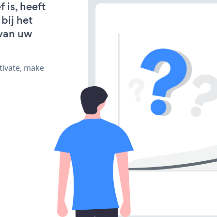
 is, heeft
bij het
van uw
tivate, make