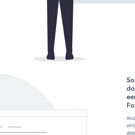
So
do
ee
Fo
And
vin
app