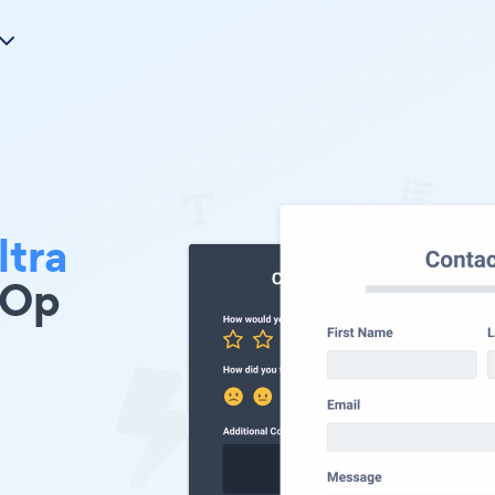
ltra
 Op