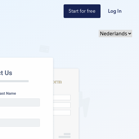
Start for free
Log In