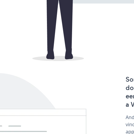
So
do
ee
a 
And
vin
app