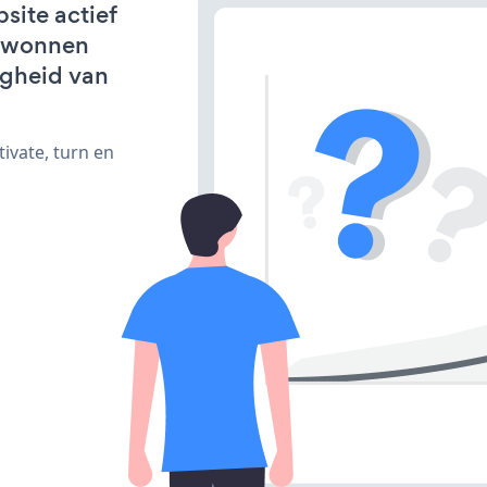
site actief
erwonnen
igheid van
ivate, turn en