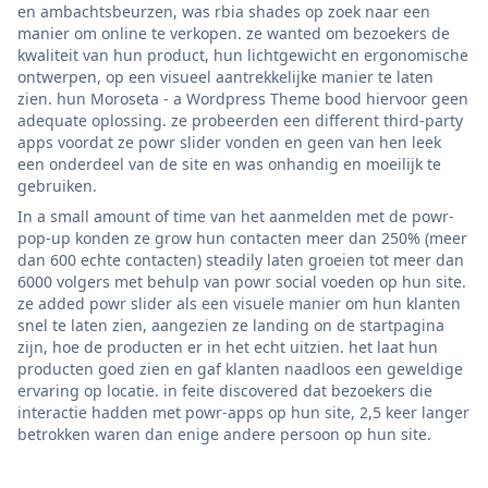
en ambachtsbeurzen, was rbia shades op zoek naar een
manier om online te verkopen. ze wanted om bezoekers de
kwaliteit van hun product, hun lichtgewicht en ergonomische
ontwerpen, op een visueel aantrekkelijke manier te laten
zien. hun Moroseta - a Wordpress Theme bood hiervoor geen
adequate oplossing. ze probeerden een different third-party
apps voordat ze powr slider vonden en geen van hen leek
een onderdeel van de site en was onhandig en moeilijk te
gebruiken.
In a small amount of time van het aanmelden met de powr-
pop-up konden ze grow hun contacten meer dan 250% (meer
dan 600 echte contacten) steadily laten groeien tot meer dan
6000 volgers met behulp van powr social voeden op hun site.
ze added powr slider als een visuele manier om hun klanten
snel te laten zien, aangezien ze landing on de startpagina
zijn, hoe de producten er in het echt uitzien. het laat hun
producten goed zien en gaf klanten naadloos een geweldige
ervaring op locatie. in feite discovered dat bezoekers die
interactie hadden met powr-apps op hun site, 2,5 keer langer
betrokken waren dan enige andere persoon op hun site.