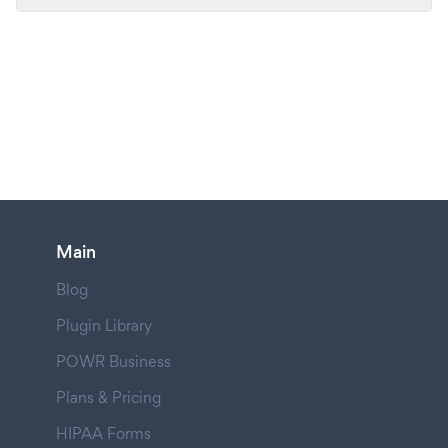
Main
Blog
Plugin Library
POWR Business
Plans & Pricing
HIPAA Forms