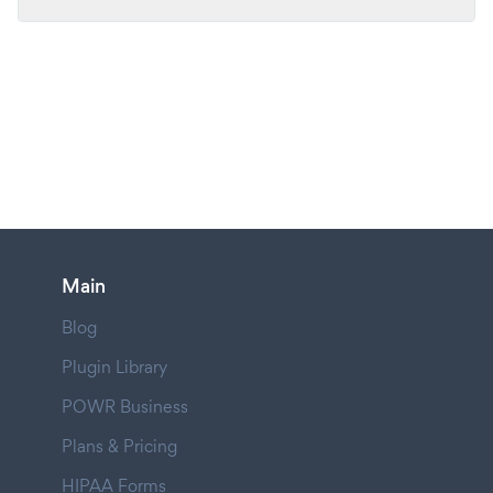
Main
Blog
Plugin Library
POWR Business
Plans & Pricing
HIPAA Forms