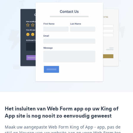
Het insluiten van Web Form app op uw King of
App site is nog nooit zo eenvoudig geweest
Maak uw aangepaste Web Form King of App - app, pas de
stijl en kleuren van uw website aan en voeg Web Form toe