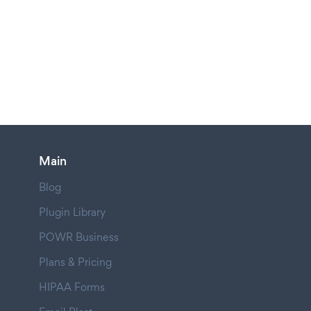
Main
Blog
Plugin Library
POWR Business
Plans & Pricing
HIPAA Forms