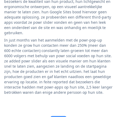
bezoekers de kwaliteit van hun product, hun lichtgewicht en
ergonomische ontwerpen, op een visueel aantrekkelijke
manier te laten zien. hun Google Sites bood hiervoor geen
adequate oplossing. ze probeerden een different third-party
apps voordat ze powr slider vonden en geen van hen leek
een onderdeel van de site en was onhandig en moeilijk te
gebruiken.
In just months van het aanmelden met de powr-pop-up
konden ze grow hun contacten meer dan 250% (meer dan
600 echte contacten) constantly laten groeien tot meer dan
6000 volgers met behulp van powr social voeden op hun site.
ze added powr slider als een visuele manier om hun klanten
snel te laten zien, aangezien ze landing on de startpagina
zijn, hoe de producten er in het echt uitzien. het laat hun
producten goed zien en gaf klanten naadloos een geweldige
ervaring op locatie. in feite reported dat bezoekers die
interactie hadden met powr-apps op hun site, 2,5 keer langer
betrokken waren dan enige andere persoon op hun site.