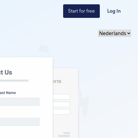
Start for free
Log In