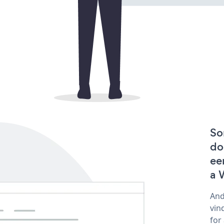
So
do
ee
a 
And
vin
for