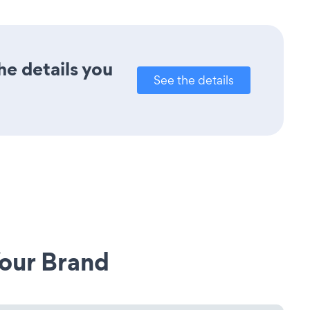
he details you
See the details
our Brand