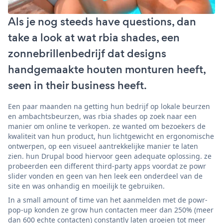
Als je nog steeds have questions, dan
take a look at wat rbia shades, een
zonnebrillenbedrijf dat designs
handgemaakte houten monturen heeft,
seen in their business heeft.
Een paar maanden na getting hun bedrijf op lokale beurzen
en ambachtsbeurzen, was rbia shades op zoek naar een
manier om online te verkopen. ze wanted om bezoekers de
kwaliteit van hun product, hun lichtgewicht en ergonomische
ontwerpen, op een visueel aantrekkelijke manier te laten
zien. hun Drupal bood hiervoor geen adequate oplossing. ze
probeerden een different third-party apps voordat ze powr
slider vonden en geen van hen leek een onderdeel van de
site en was onhandig en moeilijk te gebruiken.
In a small amount of time van het aanmelden met de powr-
pop-up konden ze grow hun contacten meer dan 250% (meer
dan 600 echte contacten) constantly laten groeien tot meer