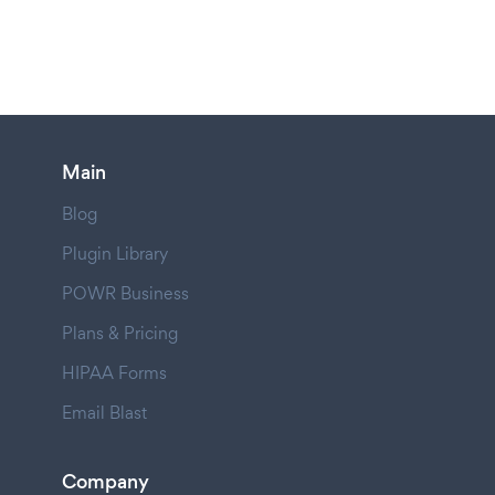
Main
Blog
Plugin Library
POWR Business
Plans & Pricing
HIPAA Forms
Email Blast
Company