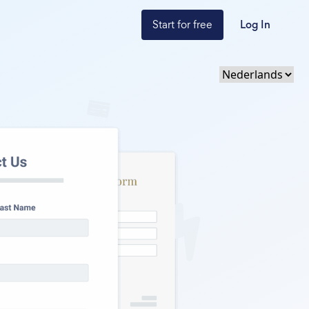
Start for free
Log In