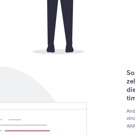
So
ze
di
ti
And
vin
app