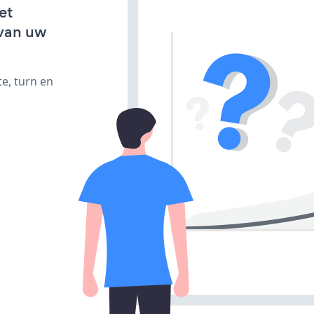
et
van uw
e, turn en