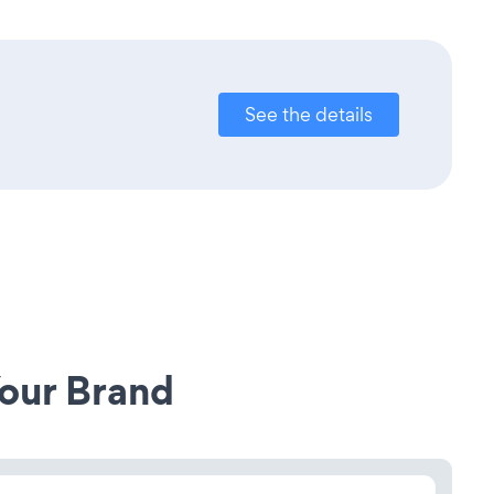
See the details
our Brand