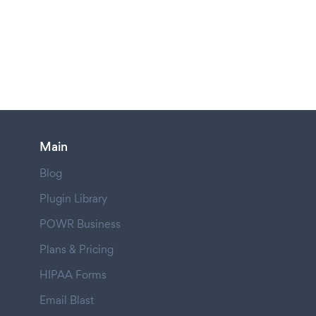
Main
Blog
Plugin Library
POWR Business
Plans & Pricing
HIPAA Forms
Email Blast