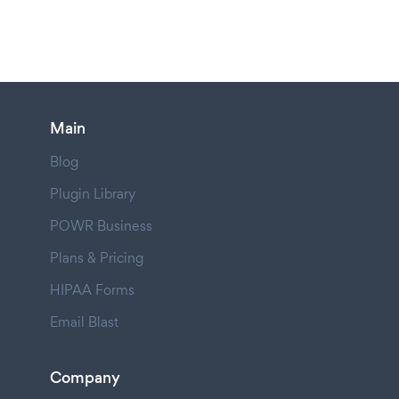
Main
Blog
Plugin Library
POWR Business
Plans & Pricing
HIPAA Forms
Email Blast
Company