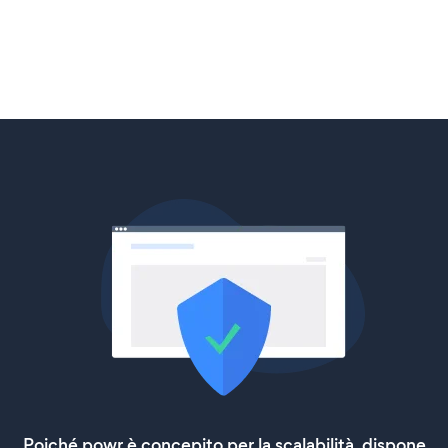
Poiché powr è concepito per la scalabilità, dispone