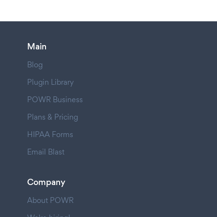
Main
Blog
Plugin Library
POWR Business
Plans & Pricing
HIPAA Forms
Email Blast
Company
About POWR