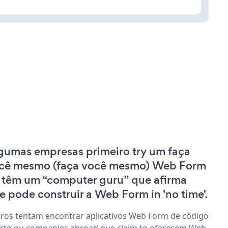
gumas empresas primeiro try um faça
cê mesmo (faça você mesmo) Web Form
 têm um “computer guru” que afirma
e pode construir a Web Form in 'no time'.
ros tentam encontrar aplicativos Web Form de código
rto ou companies abroad que claim to oferecem Web