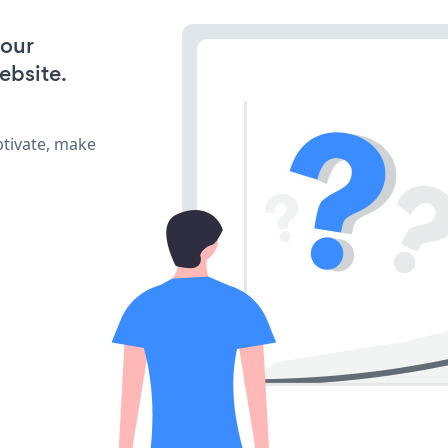
your
ebsite.
ptivate, make