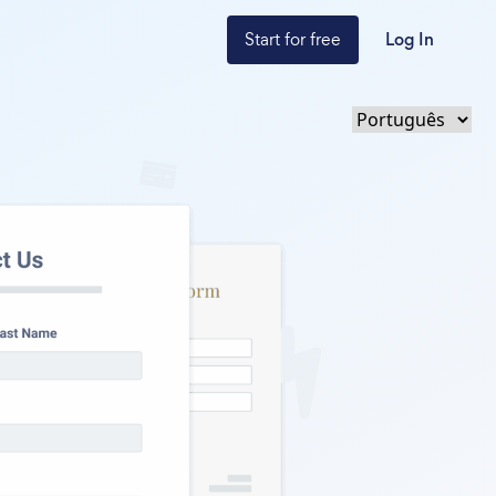
Start for free
Log In