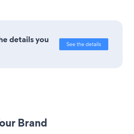
he details you
See the details
our Brand