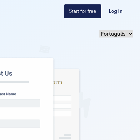
Start for free
Log In