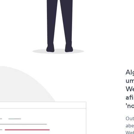
Al
um
We
af
'no
Out
abe
Web