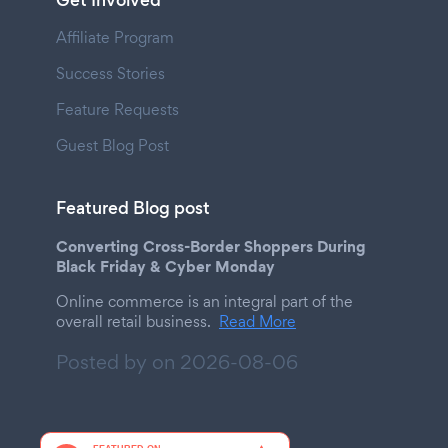
Get Involved
Affiliate Program
Success Stories
Feature Requests
Guest Blog Post
Featured Blog post
Converting Cross-Border Shoppers During
Black Friday & Cyber Monday
Online commerce is an integral part of the
overall retail business.
Read More
Posted by on
2026-08-06