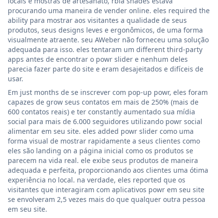
locais e mostras de artesanato, rbia shades estava
procurando uma maneira de vender online. eles required the
ability para mostrar aos visitantes a qualidade de seus
produtos, seus designs leves e ergonômicos, de uma forma
visualmente atraente. seu AWeber não forneceu uma solução
adequada para isso. eles tentaram um different third-party
apps antes de encontrar o powr slider e nenhum deles
parecia fazer parte do site e eram desajeitados e difíceis de
usar.
Em just months de se inscrever com pop-up powr, eles foram
capazes de grow seus contatos em mais de 250% (mais de
600 contatos reais) e ter constantly aumentado sua mídia
social para mais de 6.000 seguidores utilizando powr social
alimentar em seu site. eles added powr slider como uma
forma visual de mostrar rapidamente a seus clientes como
eles são landing on a página inicial como os produtos se
parecem na vida real. ele exibe seus produtos de maneira
adequada e perfeita, proporcionando aos clientes uma ótima
experiência no local. na verdade, eles reported que os
visitantes que interagiram com aplicativos powr em seu site
se envolveram 2,5 vezes mais do que qualquer outra pessoa
em seu site.