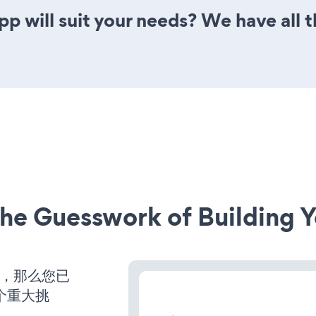
 will suit your needs? We have all t
he Guesswork of Building Y
营，那么您已
个重大挑