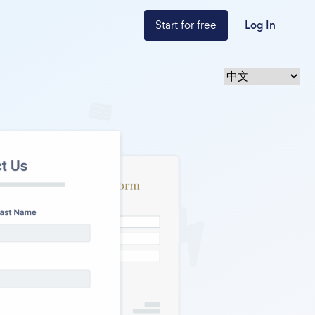
Start for free
Log In