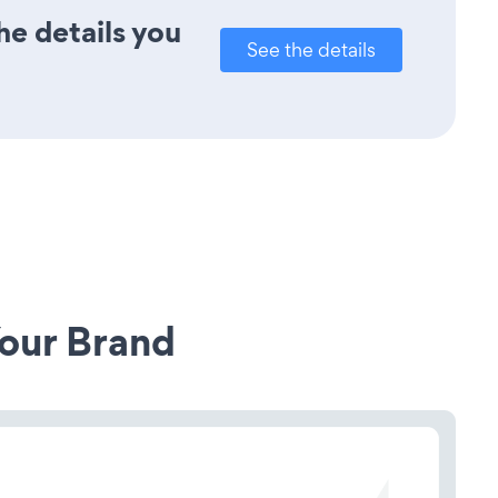
he details you
See the details
our Brand