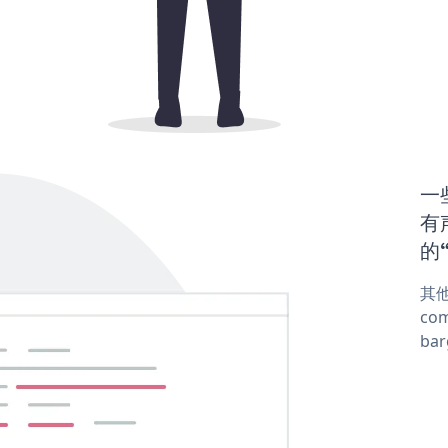
一
有声
的“
其他
com
ba