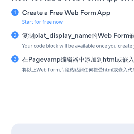
Create a Free Web Form App
Start for free now
复制plat_display_name的Web Fo
Your code block will be available once you create
在Pagevamp编辑器中添加到html或嵌
将以上Web Form片段粘贴到任何接受html或嵌入代