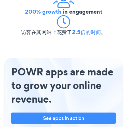
200% growth
in engagement
访客在其网站上花费了
2.5倍的时间
。
POWR apps are made
to grow your online
revenue.
See apps in action