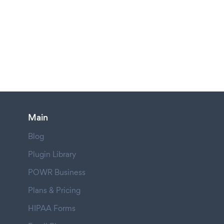
Main
Blog
Plugin Library
POWR Business
Plans & Pricing
HIPAA Forms